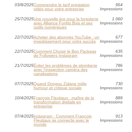
03/8/2025
Comprendre le tarif prestation
954
vidéo pour votre entreprise
Impressions
25/7/2025
Une nouvelle ère pour la foresterie
1 060
avec Alliance Forêts Bois et ses
Impressions
outils numériques
22/7/2025
Acheter des abonnés YouTube : un
677
investissement pour votre succès
Impressions
22/7/2025
Comment Choisir le Bon Package
635
de Followers Instagram
Impressions
21/7/2025
Éviter les problèmes de plomberie
786
avec l'inspection caméra des
Impressions
canalisations
07/7/2025
Quand Dongou Zidane mêle
730
humour et critique sociale
Impressions
10/4/2025
François Fleutiaux : maître de la
889
transformation digitale en
Impressions
entreprise
07/4/2025
Instagram : Comment François
913
Fleutiaux se connecte avec le
Impressions
monde