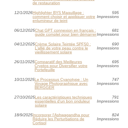
de restauration
12/1/2026
Highlighter BYS Maquillage :
595
comment choisir et appliquer votre
Impressions
enlumineur de teint
06/12/2025
Chat GPT connexion en français :
681
guide complet pour bien démarrer
Impressions
04/12/2025
Crème Solaire Teintée SPF50 :
690
L’allié de votre peau contre le
Impressions
vieillissement solaire
26/11/2025
Comparatif des Meilleures
695
Cryptos pour Diversifier votre
Impressions
Portefeuille
10/11/2025
Le Processus Cyanotype : Un
747
Voyage Photographique avec
Impressions
BERGGER
27/10/2025
Les caractéristiques techniques
791
essentielles d'un bon onduleur
Impressions
solaire
18/9/2025
Incorporer l'Ashwagandha pour
824
Réduire les Perturbations de
Impressions
Cortisol