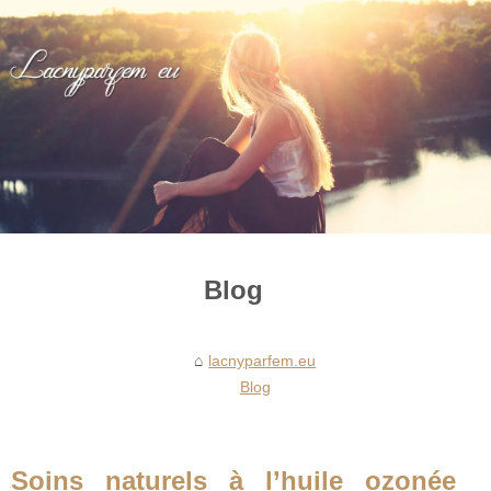
Blog
lacnyparfem.eu
Blog
Soins naturels à l’huile ozonée