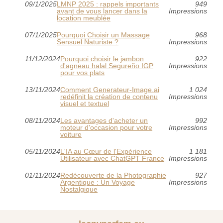
09/1/2025
LMNP 2025 : rappels importants
949
avant de vous lancer dans la
Impressions
location meublée
07/1/2025
Pourquoi Choisir un Massage
968
Sensuel Naturiste ?
Impressions
11/12/2024
Pourquoi choisir le jambon
922
d'agneau halal Segureño IGP
Impressions
pour vos plats
13/11/2024
Comment Generateur-Image.ai
1 024
redéfinit la création de contenu
Impressions
visuel et textuel
08/11/2024
Les avantages d'acheter un
992
moteur d'occasion pour votre
Impressions
voiture
05/11/2024
L'IA au Cœur de l'Expérience
1 181
Utilisateur avec ChatGPT France
Impressions
01/11/2024
Redécouverte de la Photographie
927
Argentique : Un Voyage
Impressions
Nostalgique