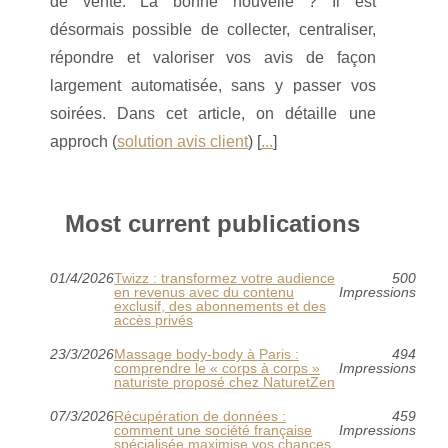
de vente. La bonne nouvelle ? Il est
désormais possible de collecter, centraliser,
répondre et valoriser vos avis de façon
largement automatisée, sans y passer vos
soirées. Dans cet article, on détaille une
approch (
solution avis client
) [
...
]
Most current publications
01/4/2026
Twizz : transformez votre audience
500
en revenus avec du contenu
Impressions
exclusif, des abonnements et des
accès privés
23/3/2026
Massage body‑body à Paris :
494
comprendre le « corps à corps »
Impressions
naturiste proposé chez NaturetZen
07/3/2026
Récupération de données :
459
comment une société française
Impressions
spécialisée maximise vos chances