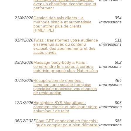
avec un chauffage économique et
performant
21/4/2026
Gestion des avis clients : la
354
méthode simple et automatisée
Impressions
pour attirer plus de clients
(PME/TPE)
01/4/2026
Twizz : transformez votre audience
511
en revenus avec du contenu
Impressions
exclusif, des abonnements et des
accès privés
23/3/2026
Massage body‑body à Paris :
502
comprendre le « corps à corps »
Impressions
naturiste proposé chez NaturetZen
07/3/2026
Récupération de données :
464
comment une société française
Impressions
spécialisée maximise vos chances
de restauration
12/1/2026
Highlighter BYS Maquillage :
605
comment choisir et appliquer votre
Impressions
enlumineur de teint
06/12/2025
Chat GPT connexion en français :
686
guide complet pour bien démarrer
Impressions