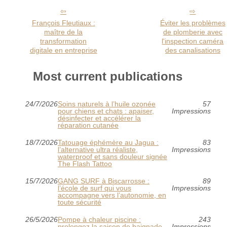
François Fleutiaux :
Éviter les problèmes
maître de la
de plomberie avec
transformation
l'inspection caméra
digitale en entreprise
des canalisations
Most current publications
24/7/2026
Soins naturels à l’huile ozonée
57
pour chiens et chats : apaiser,
Impressions
désinfecter et accélérer la
réparation cutanée
18/7/2026
Tatouage éphémère au Jagua :
83
l’alternative ultra réaliste,
Impressions
waterproof et sans douleur signée
The Flash Tattoo
15/7/2026
GANG SURF à Biscarrosse :
89
l’école de surf qui vous
Impressions
accompagne vers l’autonomie, en
toute sécurité
26/5/2026
Pompe à chaleur piscine :
243
prolongez la saison de baignade
Impressions