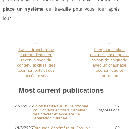
place un système
qui travaille pour vous, jour après
jour.
Twizz : transformez
Pompe à chaleur
votre audience en
piscine : prolongez la
revenus avec du
saison de baignade
contenu exclusif, des
avec un chauffage
abonnements et des
économique et
accès privés
performant
Most current publications
24/7/2026
Soins naturels à l’huile ozonée
57
pour chiens et chats : apaiser,
Impressions
désinfecter et accélérer la
réparation cutanée
18/7/2026
Tatouage éphémère au Jagua :
83