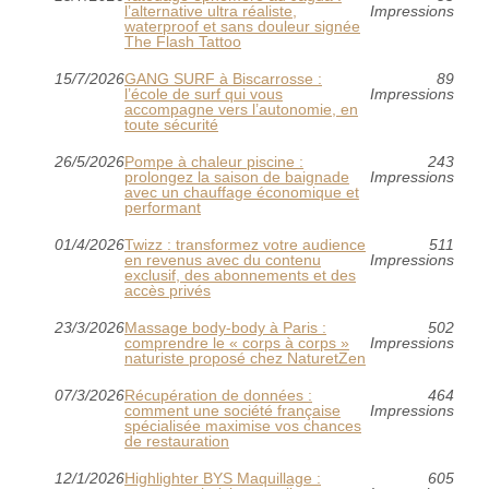
l’alternative ultra réaliste,
Impressions
waterproof et sans douleur signée
The Flash Tattoo
15/7/2026
GANG SURF à Biscarrosse :
89
l’école de surf qui vous
Impressions
accompagne vers l’autonomie, en
toute sécurité
26/5/2026
Pompe à chaleur piscine :
243
prolongez la saison de baignade
Impressions
avec un chauffage économique et
performant
01/4/2026
Twizz : transformez votre audience
511
en revenus avec du contenu
Impressions
exclusif, des abonnements et des
accès privés
23/3/2026
Massage body‑body à Paris :
502
comprendre le « corps à corps »
Impressions
naturiste proposé chez NaturetZen
07/3/2026
Récupération de données :
464
comment une société française
Impressions
spécialisée maximise vos chances
de restauration
12/1/2026
Highlighter BYS Maquillage :
605