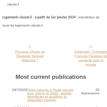
classés F
Logements classés E
: à partir du 1er janvier 2034 :
interdiction de
louer les logements classés E
Pourquoi Choisir un
Instagram : Commen
Massage Sensuel
François Fleutiaux s
Naturiste ?
connecte avec le
monde
Most current publications
24/7/2026
Soins naturels à l’huile ozonée
55
pour chiens et chats : apaiser,
Impressions
désinfecter et accélérer la
réparation cutanée