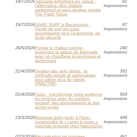
18/7/2026
Tatouage éphémère au Jagua :
81
l’alternative ultra réaliste,
Impressions
waterproof et sans douleur signée
The Flash Tattoo
15/7/2026
GANG SURF à Biscarrosse :
87
l’école de surf qui vous
Impressions
accompagne vers l’autonomie, en
toute sécurité
26/5/2026
Pompe à chaleur piscine :
240
prolongez la saison de baignade
Impressions
avec un chauffage économique et
performant
21/4/2026
Gestion des avis clients : la
351
méthode simple et automatisée
Impressions
pour attirer plus de clients
(PME/TPE)
01/4/2026
Twizz : transformez votre audience
504
en revenus avec du contenu
Impressions
exclusif, des abonnements et des
accès privés
23/3/2026
Massage body‑body à Paris :
499
comprendre le « corps à corps »
Impressions
naturiste proposé chez NaturetZen
07/3/2026
Récupération de données :
461