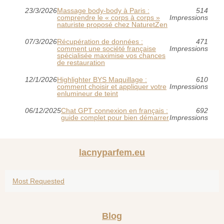
23/3/2026
Massage body‑body à Paris :
514
comprendre le « corps à corps »
Impressions
naturiste proposé chez NaturetZen
07/3/2026
Récupération de données :
471
comment une société française
Impressions
spécialisée maximise vos chances
de restauration
12/1/2026
Highlighter BYS Maquillage :
610
comment choisir et appliquer votre
Impressions
enlumineur de teint
06/12/2025
Chat GPT connexion en français :
692
guide complet pour bien démarrer
Impressions
lacnyparfem.eu
Most Requested
Blog