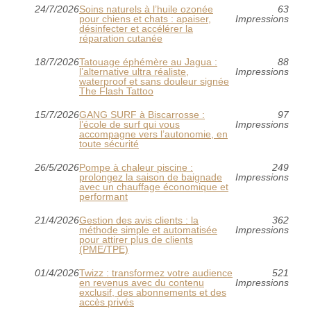
24/7/2026
Soins naturels à l’huile ozonée
63
pour chiens et chats : apaiser,
Impressions
désinfecter et accélérer la
réparation cutanée
18/7/2026
Tatouage éphémère au Jagua :
88
l’alternative ultra réaliste,
Impressions
waterproof et sans douleur signée
The Flash Tattoo
15/7/2026
GANG SURF à Biscarrosse :
97
l’école de surf qui vous
Impressions
accompagne vers l’autonomie, en
toute sécurité
26/5/2026
Pompe à chaleur piscine :
249
prolongez la saison de baignade
Impressions
avec un chauffage économique et
performant
21/4/2026
Gestion des avis clients : la
362
méthode simple et automatisée
Impressions
pour attirer plus de clients
(PME/TPE)
01/4/2026
Twizz : transformez votre audience
521
en revenus avec du contenu
Impressions
exclusif, des abonnements et des
accès privés