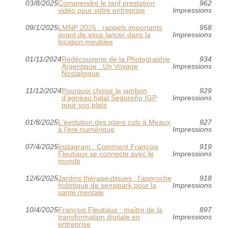
03/8/2025
Comprendre le tarif prestation
962
vidéo pour votre entreprise
Impressions
09/1/2025
LMNP 2025 : rappels importants
958
avant de vous lancer dans la
Impressions
location meublée
01/11/2024
Redécouverte de la Photographie
934
Argentique : Un Voyage
Impressions
Nostalgique
11/12/2024
Pourquoi choisir le jambon
929
d'agneau halal Segureño IGP
Impressions
pour vos plats
01/8/2025
L'évolution des plans culs à Meaux
927
à l'ère numérique
Impressions
07/4/2025
Instagram : Comment François
919
Fleutiaux se connecte avec le
Impressions
monde
12/6/2025
Jardins thérapeutiques : l'approche
918
holistique de sensipark pour la
Impressions
santé mentale
10/4/2025
François Fleutiaux : maître de la
897
transformation digitale en
Impressions
entreprise