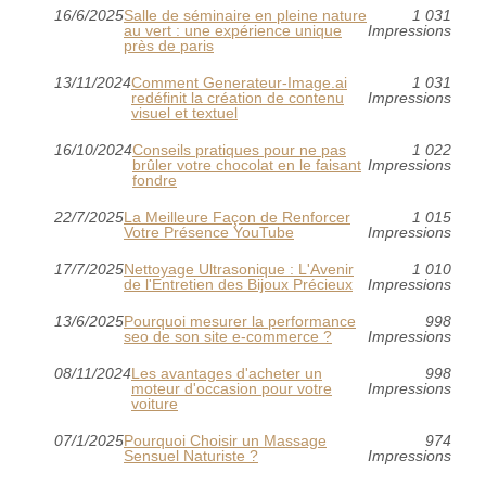
16/6/2025
Salle de séminaire en pleine nature
1 031
au vert : une expérience unique
Impressions
près de paris
13/11/2024
Comment Generateur-Image.ai
1 031
redéfinit la création de contenu
Impressions
visuel et textuel
16/10/2024
Conseils pratiques pour ne pas
1 022
brûler votre chocolat en le faisant
Impressions
fondre
22/7/2025
La Meilleure Façon de Renforcer
1 015
Votre Présence YouTube
Impressions
17/7/2025
Nettoyage Ultrasonique : L'Avenir
1 010
de l'Entretien des Bijoux Précieux
Impressions
13/6/2025
Pourquoi mesurer la performance
998
seo de son site e-commerce ?
Impressions
08/11/2024
Les avantages d'acheter un
998
moteur d'occasion pour votre
Impressions
voiture
07/1/2025
Pourquoi Choisir un Massage
974
Sensuel Naturiste ?
Impressions