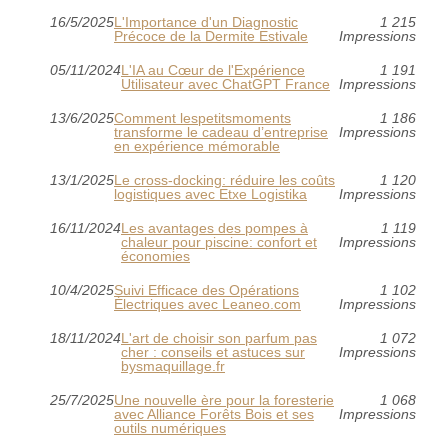
16/5/2025
L'Importance d'un Diagnostic
1 215
Précoce de la Dermite Estivale
Impressions
05/11/2024
L'IA au Cœur de l'Expérience
1 191
Utilisateur avec ChatGPT France
Impressions
13/6/2025
Comment lespetitsmoments
1 186
transforme le cadeau d’entreprise
Impressions
en expérience mémorable
13/1/2025
Le cross-docking: réduire les coûts
1 120
logistiques avec Etxe Logistika
Impressions
16/11/2024
Les avantages des pompes à
1 119
chaleur pour piscine: confort et
Impressions
économies
10/4/2025
Suivi Efficace des Opérations
1 102
Électriques avec Leaneo.com
Impressions
18/11/2024
L'art de choisir son parfum pas
1 072
cher : conseils et astuces sur
Impressions
bysmaquillage.fr
25/7/2025
Une nouvelle ère pour la foresterie
1 068
avec Alliance Forêts Bois et ses
Impressions
outils numériques