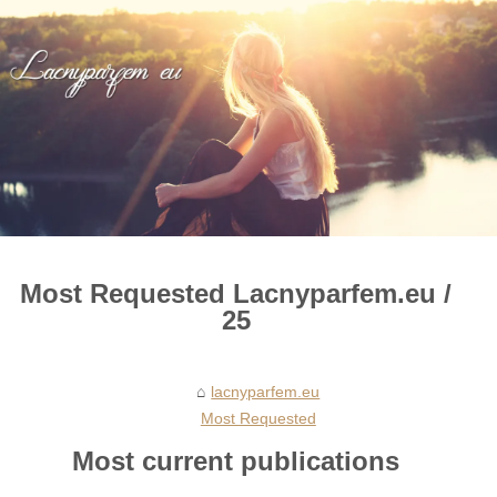
Most Requested Lacnyparfem.eu /
25
lacnyparfem.eu
Most Requested
Most current publications