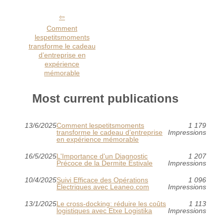
Comment
lespetitsmoments
transforme le cadeau
d’entreprise en
expérience
mémorable
Most current publications
13/6/2025
Comment lespetitsmoments
1 179
transforme le cadeau d’entreprise
Impressions
en expérience mémorable
16/5/2025
L'Importance d'un Diagnostic
1 207
Précoce de la Dermite Estivale
Impressions
10/4/2025
Suivi Efficace des Opérations
1 096
Électriques avec Leaneo.com
Impressions
13/1/2025
Le cross-docking: réduire les coûts
1 113
logistiques avec Etxe Logistika
Impressions